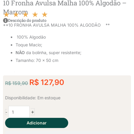
10 Fronha Avulsa Malha 100% Algodão –
Marrom
★
★
★
★
★
Classificado
Descrição do produto
**10 FRONHA AVULSA MALHA 100% ALGODÃO **
como
100% Algodão
Toque Macio;
5
NÃO
da bolinha, super resistente;
de
Tamanho: 70 x 50 cm
5
O
O
R$
127,90
R$
159,90
preço
preço
original
atual
10
Disponibilidade:
Em estoque
era:
é:
Fronha
+
-
Avulsa
R$ 159,90.
R$ 127,90.
Malha
Adicionar
100%