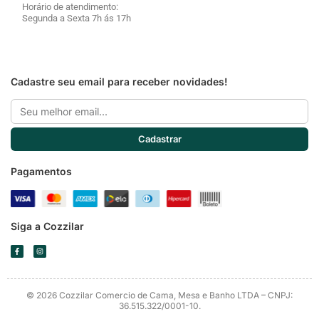
Horário de atendimento:
Segunda a Sexta 7h ás 17h
Cadastre seu email para receber novidades!
Email
Cadastrar
Pagamentos
Siga a Cozzilar
F
I
a
n
c
s
e
t
b
a
o
g
o
r
© 2026 Cozzilar Comercio de Cama, Mesa e Banho LTDA – CNPJ:
k
a
-
m
36.515.322/0001-10.
f