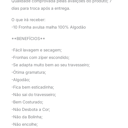
Qualidade comprovada pelas avalições do produto; 7
dias para troca após a entrega.
O que irá receber:
-10 Fronha avulsa malha 100% Algodão
**BENEFÍCIOS**
-Fácil lavagem e secagem;
-Fronhas com zíper escondido;
-Se adapta muito bem ao seu travesseiro;
-Ótima gramatura;
-Algodão;
-Fica bem esticadinha;
-Não sai do travesseiro;
-Bem Costurado;
-Não Desbota a Cor;
-Não da Bolinha;
-Não encolhe;