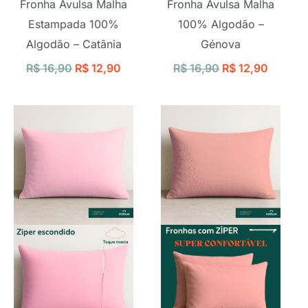
Fronha Avulsa Malha
Fronha Avulsa Malha
Estampada 100%
100% Algodão –
Algodão – Catânia
Génova
R$
16,90
R$
12,90
R$
16,90
R$
12,90
O
O
O
O
preço
preço
preço
preço
original
atual
original
atual
era:
é:
era:
é:
R$ 16,90.
R$ 12,90.
R$ 16,90.
R$ 12,9