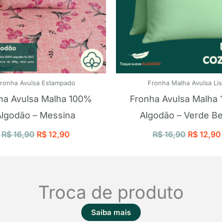
ronha Avulsa Estampado
Fronha Malha Avulsa Li
ha Avulsa Malha 100%
Fronha Avulsa Malha
Algodão – Messina
Algodão – Verde B
R$
16,90
R$
12,90
R$
16,90
R$
12,90
Troca de produto
Saiba mais