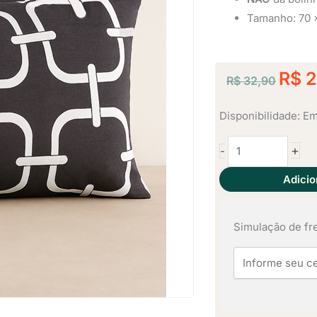
Tamanho: 70 
O
R$
2
R$
32,90
preço
origina
2
Disponibilidade:
Em
era:
Fronha
+
-
Avulsa
R$ 32,
Malha
Adicio
100%
Algodão
Simulação de fr
-
Cosenza
quantidade