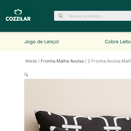
Ir
para
Pesquisar
o
por:
conteúdo
Jogo de Lençol
Cobre Leito
Início
/
Fronha Malha Avulsa
/ 2 Fronha Avulsa Ma
🔍