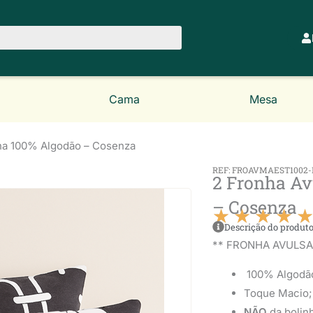
Cama
Mesa
lha 100% Algodão – Cosenza
REF: FROAVMAEST1002
2 Fronha Av
– Cosenza
★
★
★
★
Descrição do produt
** FRONHA AVULS
100% Algodã
Toque Macio;
NÃO
da bolinh