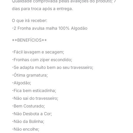
Qualidade comprovada pelas avalições do produto; 7
dias para troca após a entrega.
O que irá receber:
-2 Fronha avulsa malha 100% Algodão
**BENEFÍCIOS**
-Fácil lavagem e secagem;
-Fronhas com zíper escondido;
-Se adapta muito bem ao seu travesseiro;
-Ótima gramatura;
-Algodão;
-Fica bem esticadinha;
-Não sai do travesseiro;
-Bem Costurado;
-Não Desbota a Cor;
-Não da Bolinha;
-Não encolhe;