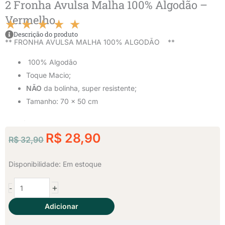
2 Fronha Avulsa Malha 100% Algodão –
Vermelho
★
★
★
★
★
Classificado
Descrição do produto
** FRONHA AVULSA MALHA 100% ALGODÃO **
como
100% Algodão
Toque Macio;
5
NÃO
da bolinha, super resistente;
de
Tamanho: 70 x 50 cm
5
O
O
R$
28,90
R$
32,90
preço
preço
original
atual
2
Disponibilidade:
Em estoque
era:
é:
Fronha
+
-
Avulsa
R$ 32,90.
R$ 28,90.
Malha
Adicionar
100%