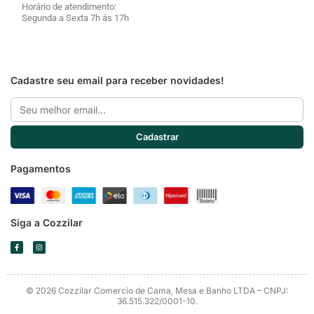
Horário de atendimento:
Segunda a Sexta 7h ás 17h
Cadastre seu email para receber novidades!
Email
Cadastrar
Pagamentos
Siga a Cozzilar
F
I
a
n
c
s
e
t
b
a
o
g
o
r
© 2026 Cozzilar Comercio de Cama, Mesa e Banho LTDA – CNPJ:
k
a
-
m
36.515.322/0001-10.
f