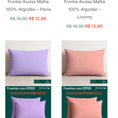
Fronha Avulsa Malha
Fronha Avulsa Malha
100% Algodão – Pavia
100% Algodão –
Livorno
R$
16,90
R$
12,90
R$
16,90
R$
12,90
O
O
O
O
preço
preço
preço
preço
original
atual
original
atual
era:
é:
era:
é:
R$ 16,90.
R$ 12,90.
R$ 16,90.
R$ 12,9