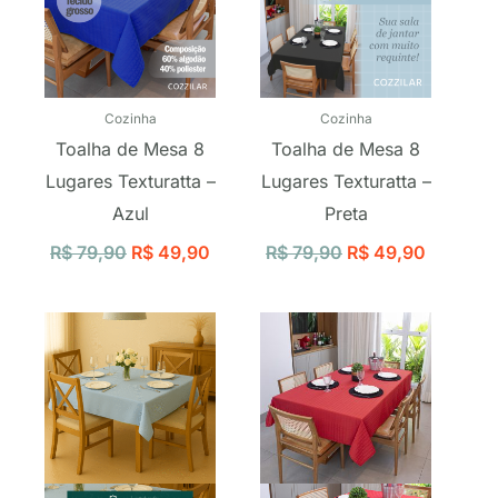
Cozinha
Cozinha
Toalha de Mesa 8
Toalha de Mesa 8
Lugares Texturatta –
Lugares Texturatta –
Azul
Preta
R$
79,90
R$
49,90
R$
79,90
R$
49,90
O
O
O
O
preço
preço
preço
preço
original
atual
original
atual
era:
é:
era:
é:
R$ 27,37.
R$ 23,26.
R$ 79,90.
R$ 49,9