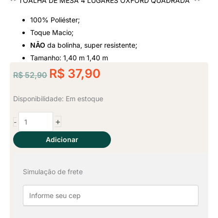
** TOALHA DE MESA 4 LUGARES OXFORD QUADRADA **
Classificado
100% Poliéster;
como
Toque Macio;
NÃO
da bolinha, super resistente;
5
Tamanho: 1,40 m 1,40 m
O
de
O
R$
37,90
R$
52,90
preço
preço
5
original
atual
2
Disponibilidade:
Em estoque
era:
é:
Toalhas
+
-
de
R$ 52,90.
R$ 37,90.
Mesa
Adicionar
4
Lugares
Simulação de frete
-
Preto
quantidade