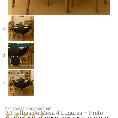
REF: TOAMELIS4CAD1002-PRT
2 Toalhas de Mesa 4 Lugares – Preto
★
★
★
★
★