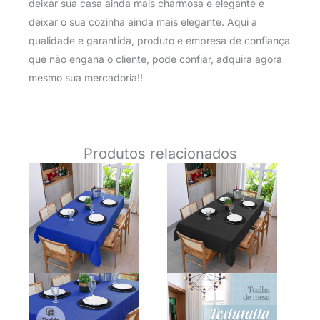
deixar sua casa ainda mais charmosa e elegante e
deixar o sua cozinha ainda mais elegante. Aqui a
qualidade e garantida, produto e empresa de confiança
que não engana o cliente, pode confiar, adquira agora
mesmo sua mercadoria!!
Produtos relacionados
O
O
O
O
preço
preço
preço
preço
original
atual
original
atual
era:
é:
era:
é:
R$ 79,90.
R$ 49,90.
R$ 79,90.
R$ 49,9