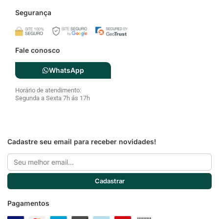
WhatsApp
Horário de atendimento:
Segunda a Sexta 7h ás 17h
Cadastre seu email para receber novidades!
Email
Cadastrar
Pagamentos
Siga a Cozzilar
F
I
a
n
c
s
e
t
b
a
o
g