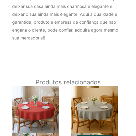
deixar sua casa ainda mais charmosa e elegante e
deixar o sua ainda mais elegante. Aqui a qualidade e
garantida, produto e empresa de confiança que não
engana o cliente, pode confiar, adquira agora mesmo
sua mercadoria!!
Produtos relacionados
O
O
O
O
preço
preço
preço
preço
original
atual
original
atual
era:
é:
era:
é:
R$ 49,90.
R$ 34,90.
R$ 26,90.
R$ 19,90