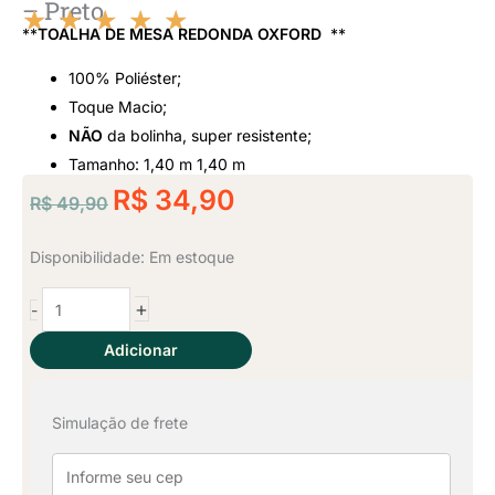
– Preto
★
★
★
★
★
**
TOALHA DE MESA REDONDA OXFORD
**
Classificado
100% Poliéster;
como
Toque Macio;
NÃO
da bolinha, super resistente;
5
Tamanho: 1,40 m 1,40 m
O
de
O
R$
34,90
R$
49,90
preço
preço
5
original
atual
2
Disponibilidade:
Em estoque
era:
é:
Toalhas
+
-
de
R$ 49,90.
R$ 34,90.
Mesa
Adicionar
Redonda
1,40
Simulação de frete
x
1,40
-