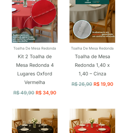
Toalha De Mesa Redonda
Toalha De Mesa Redonda
Kit 2 Toalha de
Toalha de Mesa
Mesa Redonda 4
Redonda 1,40 x
Lugares Oxford
1,40 – Cinza
Vermelha
R$
26,90
R$
19,90
R$
49,90
R$
34,90
O
O
O
O
preço
preço
preço
preço
original
atual
original
atual
era:
é:
era:
é: