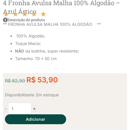
4 Fronha Avulsa Malha 100% Algodão –
Azul Ártico
★
★
★
★
★
Classificado
Descrição do produto
** FRONHA AVULSA MALHA 100% ALGODÃO **
como
100% Algodão
Toque Macio;
5
NÃO
da bolinha, super resistente;
de
Tamanho: 70 x 50 cm
5
O
O
R$
53,90
R$
82,90
preço
preço
original
atual
4
Disponibilidade:
Em estoque
era:
é:
Fronha
+
-
Avulsa
R$ 82,90.
R$ 53,90.
Malha
Adicionar
100%