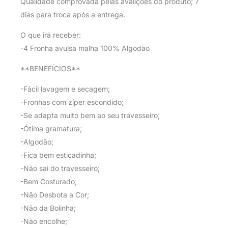
Qualidade comprovada pelas avalições do produto; 7
dias para troca após a entrega.
O que irá receber:
-4 Fronha avulsa malha 100% Algodão
**BENEFÍCIOS**
-Fácil lavagem e secagem;
-Fronhas com zíper escondido;
-Se adapta muito bem ao seu travesseiro;
-Ótima gramatura;
-Algodão;
-Fica bem esticadinha;
-Não sai do travesseiro;
-Bem Costurado;
-Não Desbota a Cor;
-Não da Bolinha;
-Não encolhe;