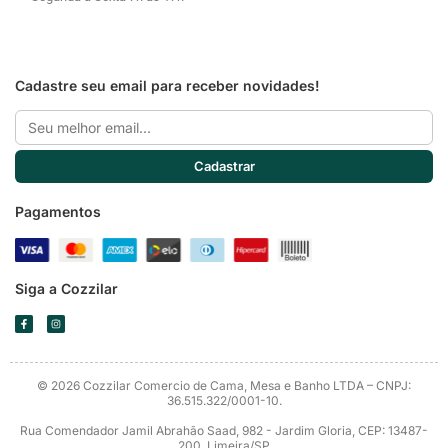
Cadastrar
Pagamentos
Siga a Cozzilar
F
I
a
n
c
s
e
t
b
a
o
g
o
r
© 2026 Cozzilar Comercio de Cama, Mesa e Banho LTDA – CNPJ:
k
a
-
m
36.515.322/0001-10.
f
Rua Comendador Jamil Abrahão Saad, 982 - Jardim Gloria, CEP: 13487-
200, Limeira/SP