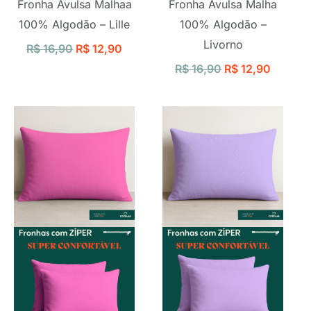
Fronha Avulsa Malhaa
Fronha Avulsa Malha
100% Algodão – Lille
100% Algodão –
Livorno
R$
16,90
R$
12,90
R$
16,90
R$
12,90
O
O
O
O
preço
preço
preço
preço
original
atual
original
atual
era:
é:
era:
é:
R$ 16,90.
R$ 12,90.
R$ 16,90.
R$ 12,9