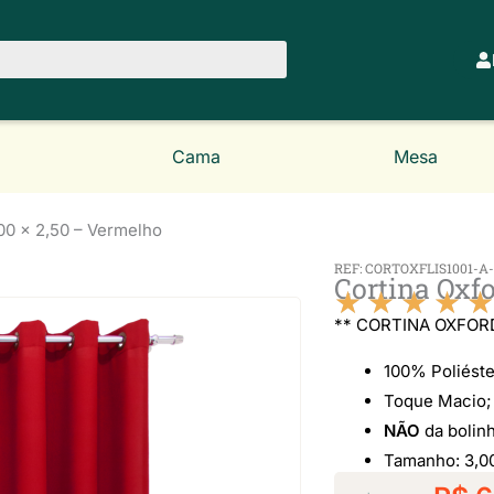
Cama
Mesa
,00 x 2,50 – Vermelho
REF: CORTOXFLIS1001-
Cortina Oxfo
★
★
★
★
★
** CORTINA OXFORD
100% Poliéste
Toque Macio;
NÃO
da bolinh
Tamanho: 3,0
O