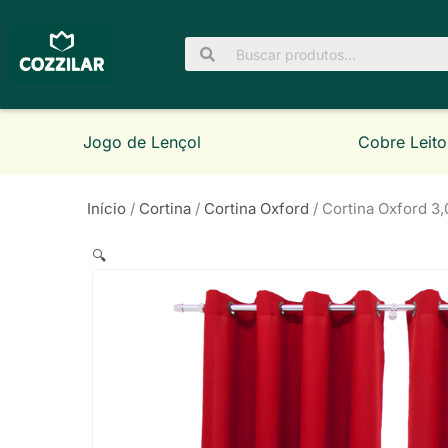
Ir
para
Pesquisar
o
por:
conteúdo
Jogo de Lençol
Cobre Leito
Início
/
Cortina
/
Cortina Oxford
/ Cortina Oxford 3
🔍