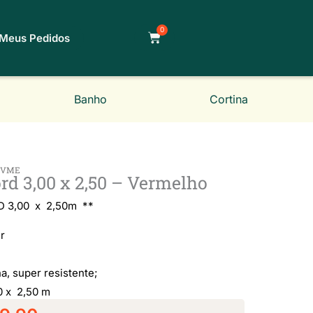
0
Carrinho
Meus Pedidos
Banho
Cortina
A-VME
rd 3,00 x 2,50 – Vermelho
Classificado
 3,00 x 2,50m **
r
como
a, super resistente;
5
0 x 2,50 m
O