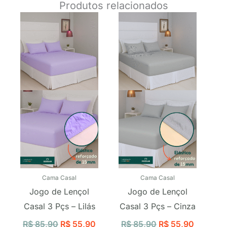
Produtos relacionados
O
O
O
O
preço
preço
preço
preço
original
atual
original
atual
era:
é:
era:
é:
R$ 85,90.
R$ 55,90.
R$ 85,90.
R$ 55,9
Cama Casal
Cama Casal
Jogo de Lençol
Jogo de Lençol
Casal 3 Pçs – Lilás
Casal 3 Pçs – Cinza
R$
85,90
R$
55,90
R$
85,90
R$
55,90