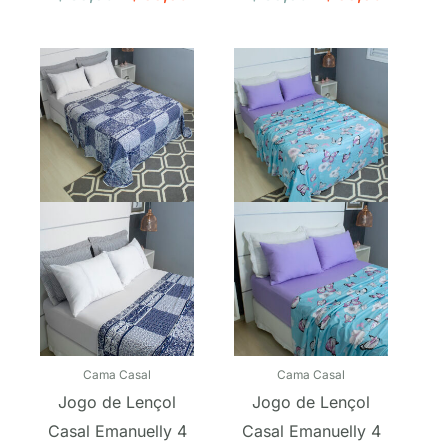
O
O
O
O
preço
preço
preço
preço
original
atual
original
atual
era:
é:
era:
é:
R$ 145,90.
R$ 109,90.
R$ 145,90.
R$ 109,90.
Cama Casal
Cama Casal
Jogo de Lençol
Jogo de Lençol
Casal Emanuelly 4
Casal Emanuelly 4