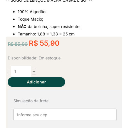
** JOGO DE LENÇOL MALHA CASAL LISO **
Classificado
100% Algodão;
como
Toque Macio;
NÃO
da bolinha, super resistente;
5
Tamanho: 1,88 x 1,38 x 25 cm
O
de
O
R$
55,90
R$
85,90
preço
preço
5
original
atual
Jogo
Disponibilidade:
Em estoque
era:
é:
de
+
-
Lençol
R$ 85,90.
R$ 55,90.
Casal
Adicionar
3
Pçs
Simulação de frete
-
Preto
quantidade