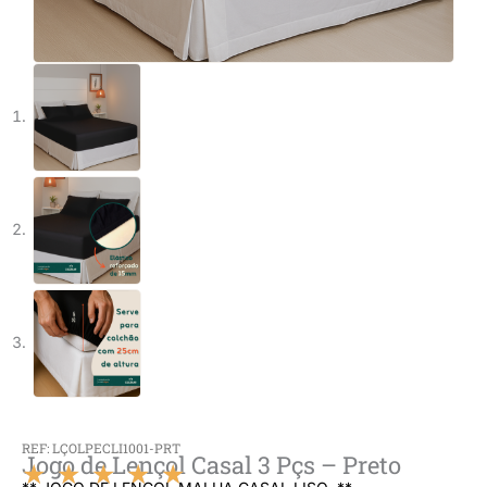
REF: LÇOLPECLI1001-PRT
Jogo de Lençol Casal 3 Pçs – Preto
★
★
★
★
★