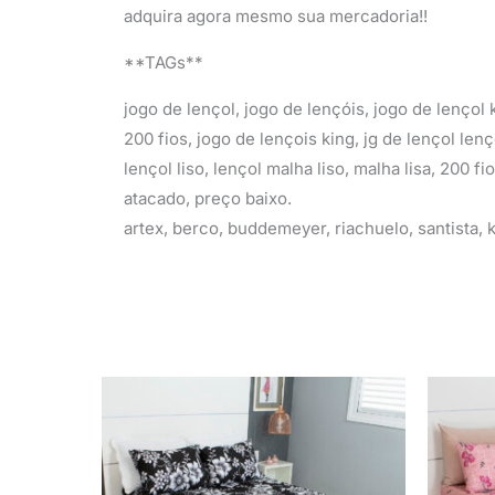
adquira agora mesmo sua mercadoria!!
**TAGs**
jogo de lençol, jogo de lençóis, jogo de lençol k
200 fios, jogo de lençois king, jg de lençol len
lençol liso, lençol malha liso, malha lisa, 200 f
atacado, preço baixo.
artex, berco, buddemeyer, riachuelo, santista,
O
O
preço
preço
original
atual
era:
é:
R$ 79,90.
R$ 59,90.