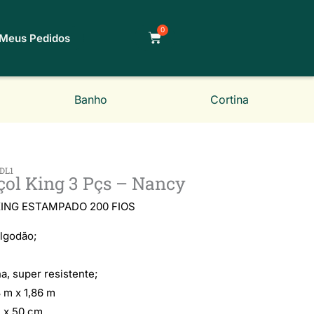
0
Carrinho
Meus Pedidos
Banho
Cortina
DL1
çol King 3 Pçs – Nancy
Classificado
ING ESTAMPADO 200 FIOS
lgodão;
como
a, super resistente;
5
 m x 1,86 m
 x 50 cm