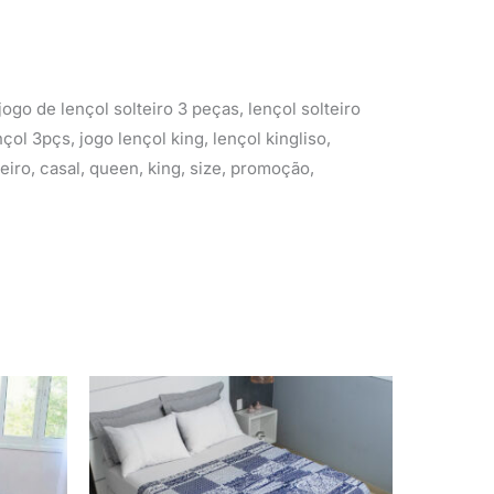
jogo de lençol solteiro 3 peças, lençol solteiro
çol 3pçs, jogo lençol king, lençol kingliso,
lteiro, casal, queen, king, size, promoção,
O
O
O
preço
preço
preço
atual
original
atual
é:
era:
é:
R$ 59,90.
R$ 145,90.
R$ 109,90.