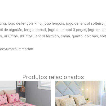
ing, jogo de lençóis king, jogo lençois, jogo de lençol solteiro, 
çol de algodão, lençol percal, jogo de lençol 3 peças, jogo de len
ios, 400 fios, 180 fios, lençol térmico, cama, quarto, colchão, so
 kacyumara, mmartan.
Produtos relacionados
O
O
O
preço
preço
preço
original
atual
original
era:
é:
era:
R$ 79,90.
R$ 59,90.
R$ 79,90.