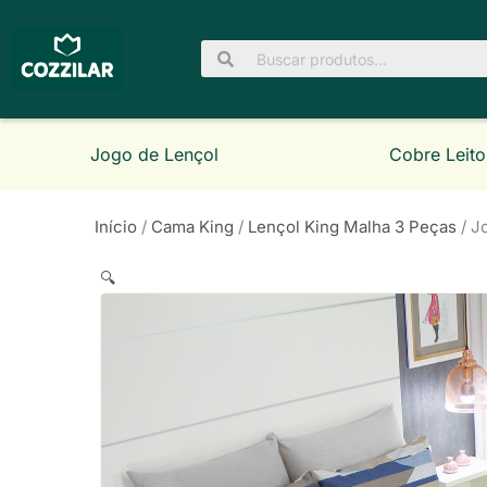
Ir
para
Pesquisar
o
por:
conteúdo
Jogo de Lençol
Cobre Leito
Início
/
Cama King
/
Lençol King Malha 3 Peças
/ J
🔍