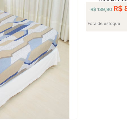
O
R$
8
R$
139,90
preço
origin
Fora de estoque
era:
R$ 13