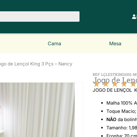
Cama
Mesa
ogo de Lençol King 3 Pçs – Nancy
REF: LÇLESTKING1001-M
Jogo de Len
★
★
★
★
★
JOGO DE LENÇOL K
Malha 100% A
Toque Macio;
NÃO
da bolinh
Tamanho: 1,98
Fronha: 70 cm