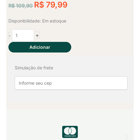
O
de
O
R$
79,99
R$
109,90
preço
preço
5
original
atual
Jogo
Disponibilidade:
Em estoque
era:
é:
de
+
-
Lençol
R$ 109,90.
R$ 79,99.
Queen
Adicionar
3
Pçs
Simulação de frete
-
Messina
quantidade