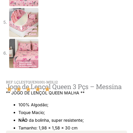
REF: LÇLESTQUEN1001-MDL12
Jogo de Lençol Queen 3 Pçs – Messina
★
★
★
★
★
** JOGO DE LENÇOL QUEEN MALHA **
Classificado
100% Algodão;
como
Toque Macio;
NÃO
da bolinha, super resistente;
5
Tamanho: 1,98 x 1,58 x 30 cm