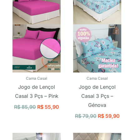
R$ 85,90.
R$ 55,90.
R$ 79,90.
R$ 59,9
Cama Casal
Cama Casal
Jogo de Lençol
Jogo de Lençol
Casal 3 Pçs – Pink
Casal 3 Pçs –
Génova
R$
85,90
R$
55,90
R$
79,90
R$
59,90
O
O
O
O