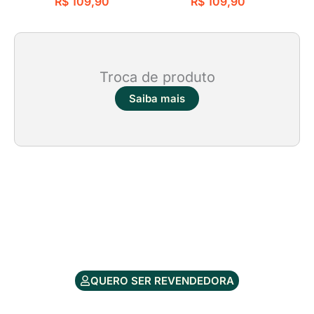
R$
109,90
R$
109,90
Troca de produto
Saiba mais
QUERO SER REVENDEDORA
cozzilar@hotmail.com
(19) 9 9740-9253