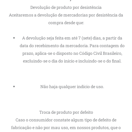
A devolução seja feita em até 7 (sete) dias, a partir da
data do recebimento da mercadoria. Para contagem do
prazo, aplica-se o disposto no Código Civil Brasileiro,
excluindo-se o dia do início e incluindo-se o do final.
Não haja qualquer indício de uso.
Troca de produto por defeito
Caso o consumidor constate algum tipo de defeito de
fabricação e não por mau uso, em nossos produtos, que o
torne impróprio ou inadequado ao uso ou lhe diminua o valor,
terá 7 dias contados a partir da data da compra para efetuar a
reclamação.
A
cozzilar
ao receber o produto, e se constatando o defeito de