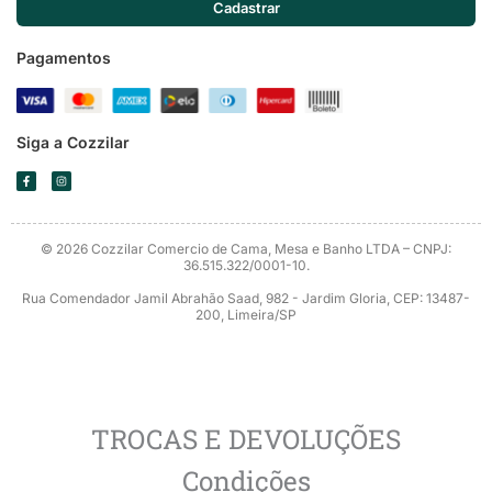
Siga a Cozzilar
F
I
a
n
c
s
e
t
b
a
o
g
o
r
© 2026 Cozzilar Comercio de Cama, Mesa e Banho LTDA – CNPJ:
k
a
-
m
36.515.322/0001-10.
f
Rua Comendador Jamil Abrahão Saad, 982 - Jardim Gloria, CEP: 13487-
200, Limeira/SP
TROCAS E DEVOLUÇÕES
Condições
Devolução de produto por desistência
Aceitaremos a devolução de mercadorias por desistência da
compra desde que: