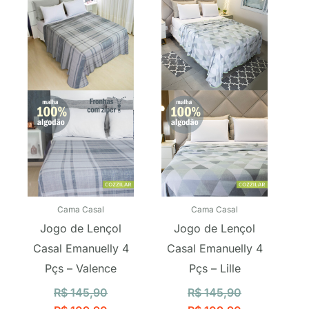
preço
preço
preço
preço
original
atual
original
atual
era:
é:
era:
é:
R$ 145,90.
R$ 109,90.
R$ 145,90.
R$ 109,90.
Cama Casal
Cama Casal
Jogo de Lençol
Jogo de Lençol
Casal Emanuelly 4
Casal Emanuelly 4
Pçs – Valence
Pçs – Lille
R$
145,90
R$
145,90