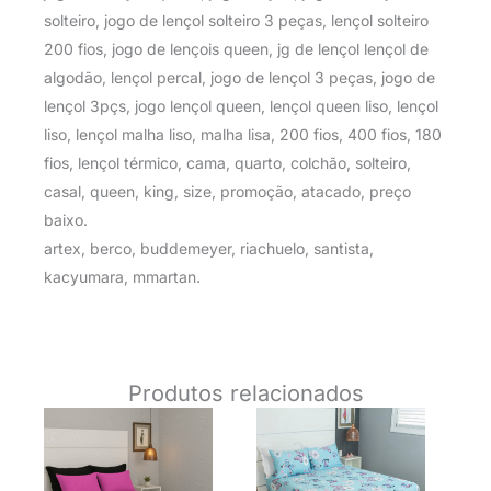
solteiro, jogo de lençol solteiro 3 peças, lençol solteiro
200 fios, jogo de lençois queen, jg de lençol lençol de
algodão, lençol percal, jogo de lençol 3 peças, jogo de
lençol 3pçs, jogo lençol queen, lençol queen liso, lençol
liso, lençol malha liso, malha lisa, 200 fios, 400 fios, 180
fios, lençol térmico, cama, quarto, colchão, solteiro,
casal, queen, king, size, promoção, atacado, preço
baixo.
artex, berco, buddemeyer, riachuelo, santista,
kacyumara, mmartan.
Produtos relacionados
O
O
O
O
preço
preço
preço
preço
original
atual
original
atual
era:
é:
era:
é: