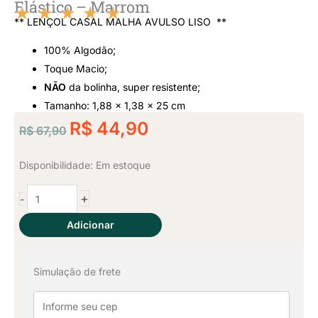
Elástico – Marrom
★
★
★
★
★
** LENÇOL CASAL MALHA AVULSO LISO **
Classificado
100% Algodão;
como
Toque Macio;
NÃO
da bolinha, super resistente;
5
Tamanho: 1,88 x 1,38 x 25 cm
O
de
O
R$
44,90
R$
67,90
preço
preço
5
original
atual
Lençol
Disponibilidade:
Em estoque
era:
é:
Casal
+
-
Malha
R$ 67,90.
R$ 44,90.
Avulso
Adicionar
Com
Elástico
Simulação de frete
-
Marrom
quantidade