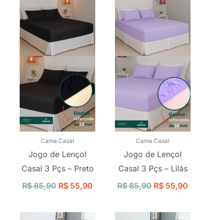
original
atual
original
atual
era:
é:
era:
é:
R$ 85,90.
R$ 55,90.
R$ 85,90.
R$ 55,9
Cama Casal
Cama Casal
Jogo de Lençol
Jogo de Lençol
Casal 3 Pçs – Preto
Casal 3 Pçs – Lilás
R$
85,90
R$
55,90
R$
85,90
R$
55,90
O
O
O
O