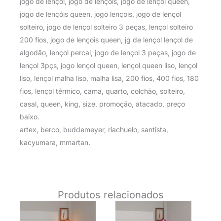
jogo de lençol, jogo de lençóis, jogo de lençol queen,
jogo de lençóis queen, jogo lençois, jogo de lençol
solteiro, jogo de lençol solteiro 3 peças, lençol solteiro
200 fios, jogo de lençois queen, jg de lençol lençol de
algodão, lençol percal, jogo de lençol 3 peças, jogo de
lençol 3pçs, jogo lençol queen, lençol queen liso, lençol
liso, lençol malha liso, malha lisa, 200 fios, 400 fios, 180
fios, lençol térmico, cama, quarto, colchão, solteiro,
casal, queen, king, size, promoção, atacado, preço
baixo.
artex, berco, buddemeyer, riachuelo, santista,
kacyumara, mmartan.
Produtos relacionados
O
O
O
O
preço
preço
preço
preço