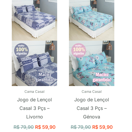
preço
preço
preço
preço
original
atual
original
atual
era:
é:
era:
é:
R$ 79,90.
R$ 59,90.
R$ 79,90.
R$ 59,9
Cama Casal
Cama Casal
Jogo de Lençol
Jogo de Lençol
Casal 3 Pçs –
Casal 3 Pçs –
Livorno
Génova
R$
79,90
R$
59,90
R$
79,90
R$
59,90