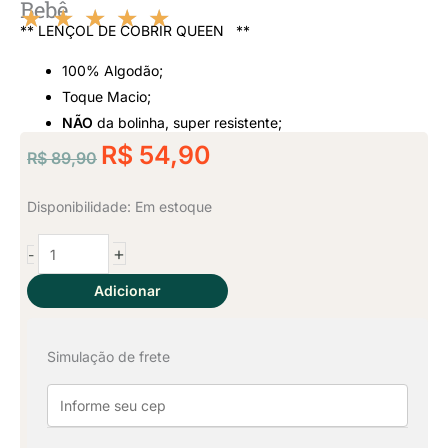
Bebê
★
★
★
★
★
** LENÇOL DE COBRIR QUEEN **
Classificado
100% Algodão;
como
Toque Macio;
NÃO
da bolinha, super resistente;
5
O
O
R$
54,90
R$
89,90
de
preço
preço
original
atual
Lençol
Disponibilidade:
Em estoque
5
era:
é:
de
+
-
Cobrir
R$ 89,90.
R$ 54,90.
Queen
Adicionar
Malha
-
Simulação de frete
Rosa
Bebê
quantidade