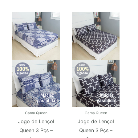
O
O
O
O
preço
preço
preço
preço
original
atual
original
atual
era:
é:
era:
é:
R$ 109,90.
R$ 69,90.
R$ 109,90.
R$ 79,9
Cama Queen
Cama Queen
Jogo de Lençol
Jogo de Lençol
Queen 3 Pçs –
Queen 3 Pçs –