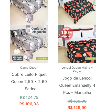
era:
é:
era:
é:
R$ 124,75.
R$ 106,03.
R$ 169,90.
R$ 129,90.
Cama Queen
Lençol Queen Malha 4
Peças
Cobre Leito Piquet
Jogo de Lençol
Queen 2,50 x 2,60
Queen Emanuelly 4
– Sarina
Pçs – Marselha
R$
124,75
R$
169,90
R$
106,03
R$
129,90