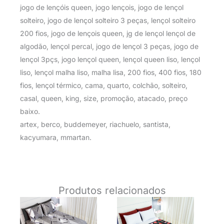
jogo de lençóis queen, jogo lençois, jogo de lençol
solteiro, jogo de lençol solteiro 3 peças, lençol solteiro
200 fios, jogo de lençois queen, jg de lençol lençol de
algodão, lençol percal, jogo de lençol 3 peças, jogo de
lençol 3pçs, jogo lençol queen, lençol queen liso, lençol
liso, lençol malha liso, malha lisa, 200 fios, 400 fios, 180
fios, lençol térmico, cama, quarto, colchão, solteiro,
casal, queen, king, size, promoção, atacado, preço
baixo.
artex, berco, buddemeyer, riachuelo, santista,
kacyumara, mmartan.
Produtos relacionados
O
O
O
O
preço
preço
preço
preço
original
atual
original
atual