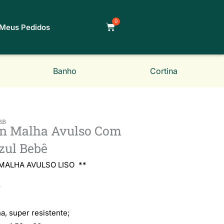
0
Carrinho
Meus Pedidos
Banho
Cortina
BB
en Malha Avulso Com
zul Bebê
Classificado
MALHA AVULSO LISO **
o
como
a, super resistente;
5