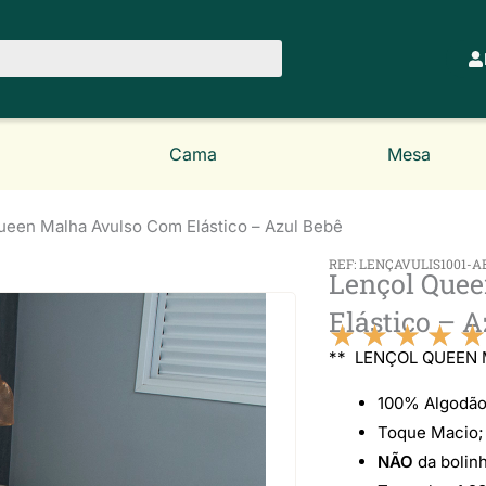
Cama
Mesa
ueen Malha Avulso Com Elástico – Azul Bebê
REF: LENÇAVULIS1001-A
Lençol Que
Elástico – A
★
★
★
★
★
** LENÇOL QUEEN 
100% Algodã
Toque Macio;
NÃO
da bolinh