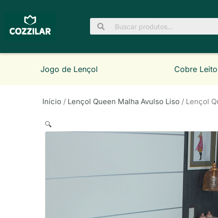
Ir
para
Pesquisar
o
por:
conteúdo
Jogo de Lençol
Cobre Leito
Início
/
Lençol Queen Malha Avulso Liso
/ Lençol Q
🔍