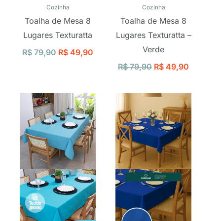
Cozinha
Cozinha
Toalha de Mesa 8
Toalha de Mesa 8
Lugares Texturatta
Lugares Texturatta –
Verde
R$
79,90
R$
49,90
R$
79,90
R$
49,90
O
O
O
O
preço
preço
preço
preço
original
atual
original
atual
era:
é:
era:
é:
R$ 59,90.
R$ 34,90.
R$ 36,12.
R$ 30,70