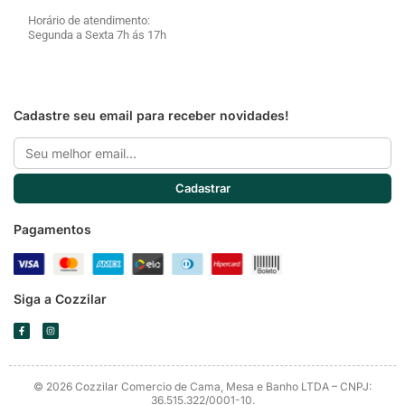
Horário de atendimento:
Segunda a Sexta 7h ás 17h
Cadastre seu email para receber novidades!
Email
Cadastrar
Pagamentos
Siga a Cozzilar
F
I
a
n
c
s
e
t
b
a
o
g
o
r
© 2026 Cozzilar Comercio de Cama, Mesa e Banho LTDA – CNPJ:
k
a
-
m
36.515.322/0001-10.
f