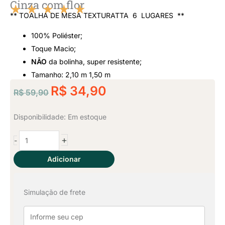
Cinza com flor
★
★
★
★
★
** TOALHA DE MESA TEXTURATTA 6 LUGARES **
Classificado
100% Poliéster;
como
Toque Macio;
NÃO
da bolinha, super resistente;
5
Tamanho: 2,10 m 1,50 m
O
de
O
R$
34,90
R$
59,90
preço
preço
5
original
atual
Toalha
Disponibilidade:
Em estoque
era:
é:
de
+
-
Mesa
R$ 59,90.
R$ 34,90.
6
Adicionar
Lugares
Texturatta
Simulação de frete
-
Cinza
com