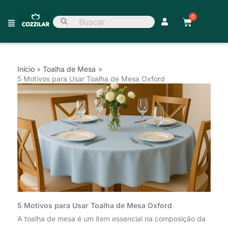
Ir
0
para
Main
Carrinho
Pesquisar
o
por:
Menu
conteúdo
Início
Toalha de Mesa
5 Motivos para Usar Toalha de Mesa Oxford
5 Motivos para Usar Toalha de Mesa Oxford
A toalha de mesa é um item essencial na composição da