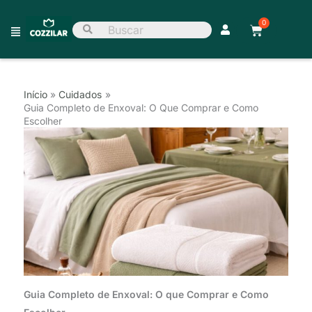
Ir
0
para
Main
Carrinho
Pesquisar
o
por:
Menu
conteúdo
Início
Cuidados
Guia Completo de Enxoval: O Que Comprar e Como
Escolher
Guia Completo de Enxoval: O que Comprar e Como