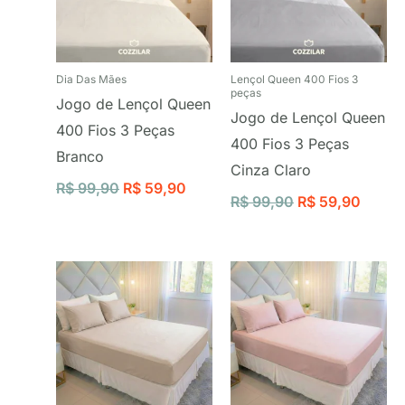
Dia Das Mães
Lençol Queen 400 Fios 3
peças
Jogo de Lençol Queen
Jogo de Lençol Queen
400 Fios 3 Peças
400 Fios 3 Peças
Branco
Cinza Claro
R$
99,90
R$
59,90
R$
99,90
R$
59,90
O
O
O
O
preço
preço
preço
preço
original
atual
original
atual
era:
é:
era:
é:
R$ 99,90.
R$ 59,90.
R$ 99,90.
R$ 59,