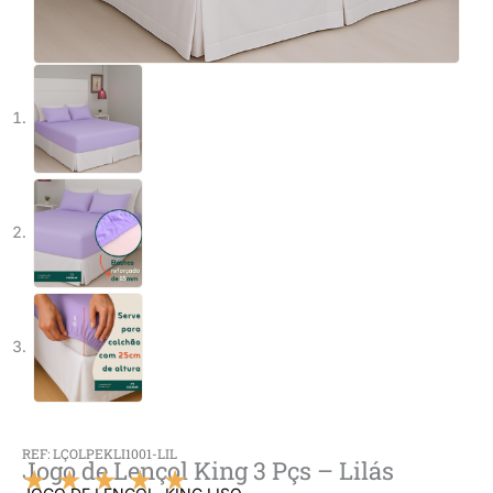
REF: LÇOLPEKLI1001-LIL
Jogo de Lençol King 3 Pçs – Lilás
★
★
★
★
★