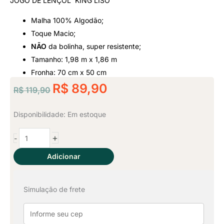
JOGO DE LENÇOL KING LISO
Classificado
Malha 100% Algodão;
como
Toque Macio;
NÃO
da bolinha, super resistente;
5
Tamanho: 1,98 m x 1,86 m
de
Fronha: 70 cm x 50 cm
O
O
R$
89,90
R$
119,90
5
preço
preço
original
atual
Jogo
Disponibilidade:
Em estoque
era:
é:
de
+
-
Lençol
R$ 119,90.
R$ 89,90.
King
Adicionar
3
Pçs
Simulação de frete
-
Lilás
quantidade