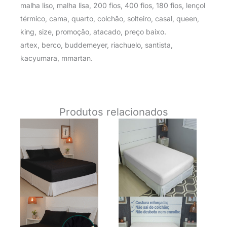
malha liso, malha lisa, 200 fios, 400 fios, 180 fios, lençol
térmico, cama, quarto, colchão, solteiro, casal, queen,
king, size, promoção, atacado, preço baixo.
artex, berco, buddemeyer, riachuelo, santista,
kacyumara, mmartan.
Produtos relacionados
O
O
O
O
preço
preço
preço
preço
original
atual
original
atual
era:
é:
era:
é:
R$ 85,90.
R$ 55,90.
R$ 89,90.
R$ 52,9