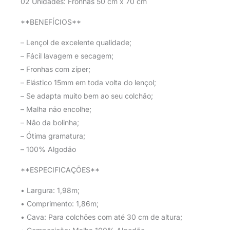
02 Unidades: Fronhas 50 cm x 70 cm
**BENEFÍCIOS**
– Lençol de excelente qualidade;
– Fácil lavagem e secagem;
– Fronhas com zíper;
– Elástico 15mm em toda volta do lençol;
– Se adapta muito bem ao seu colchão;
– Malha não encolhe;
– Não da bolinha;
– Ótima gramatura;
– 100% Algodão
**ESPECIFICAÇÕES**
• Largura: 1,98m;
• Comprimento: 1,86m;
• Cava: Para colchões com até 30 cm de altura;