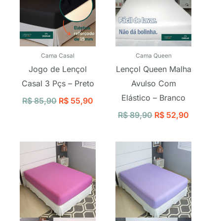
Cama Casal
Cama Queen
Jogo de Lençol
Lençol Queen Malha
Casal 3 Pçs – Preto
Avulso Com
Elástico – Branco
R$
85,90
R$
55,90
R$
89,90
R$
52,90
O
O
O
O
preço
preço
preço
preço
original
atual
original
atual
era:
é:
era:
é:
R$ 89,90.
R$ 52,90.
R$ 67,90.
R$ 44,9