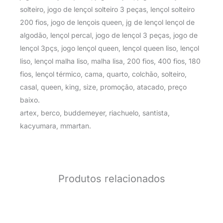
solteiro, jogo de lençol solteiro 3 peças, lençol solteiro
200 fios, jogo de lençois queen, jg de lençol lençol de
algodão, lençol percal, jogo de lençol 3 peças, jogo de
lençol 3pçs, jogo lençol queen, lençol queen liso, lençol
liso, lençol malha liso, malha lisa, 200 fios, 400 fios, 180
fios, lençol térmico, cama, quarto, colchão, solteiro,
casal, queen, king, size, promoção, atacado, preço
baixo.
artex, berco, buddemeyer, riachuelo, santista,
kacyumara, mmartan.
Produtos relacionados
O
O
O
O
preço
preço
preço
preço
original
atual
original
atual
era:
é:
era:
é: