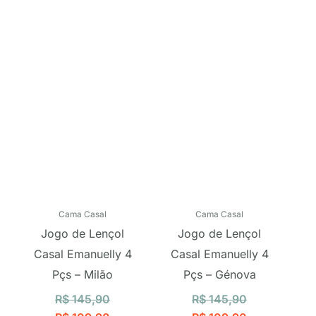
preço
preço
preço
preço
original
atual
original
atual
era:
é:
era:
é:
R$ 145,90.
R$ 109,90.
R$ 145,90.
R$ 109,90.
Cama Casal
Cama Casal
Jogo de Lençol
Jogo de Lençol
Casal Emanuelly 4
Casal Emanuelly 4
Pçs – Milão
Pçs – Génova
R$
145,90
R$
145,90