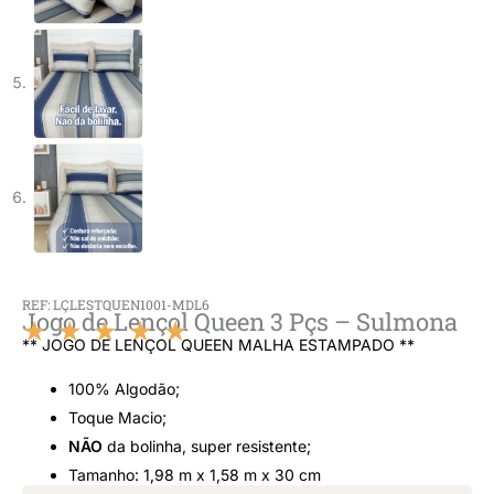
REF: LÇLESTQUEN1001-MDL6
Jogo de Lençol Queen 3 Pçs – Sulmona
★
★
★
★
★
** JOGO DE LENÇOL QUEEN MALHA ESTAMPADO **
Classificado
100% Algodão;
como
Toque Macio;
NÃO
da bolinha, super resistente;
5
Tamanho: 1,98 m x 1,58 m x 30 cm