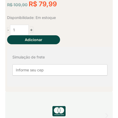
O
de
O
R$
79,99
R$
109,90
preço
preço
5
original
atual
Jogo
Disponibilidade:
Em estoque
era:
é:
de
+
-
Lençol
R$ 109,90.
R$ 79,99.
Queen
Adicionar
3
Pçs
Simulação de frete
-
Sulmona
quantidade