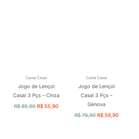
R$ 85,90.
R$ 55,90.
R$ 79,90.
R$ 59,9
Cama Casal
Cama Casal
Jogo de Lençol
Jogo de Lençol
Casal 3 Pçs – Cinza
Casal 3 Pçs –
Génova
R$
85,90
R$
55,90
R$
79,90
R$
59,90
O
O
O
O