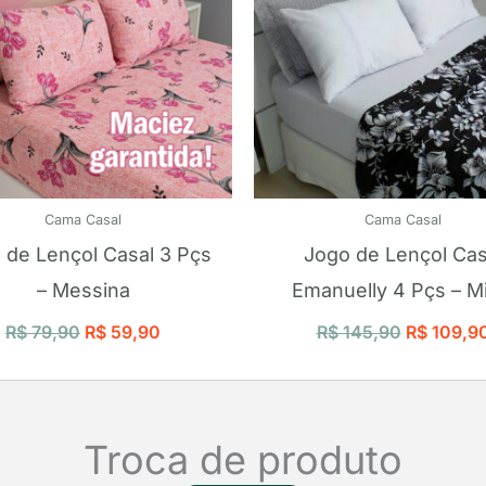
Cama Casal
Cama Casal
 de Lençol Casal 3 Pçs
Jogo de Lençol Cas
– Messina
Emanuelly 4 Pçs – Mi
R$
79,90
R$
59,90
R$
145,90
R$
109,9
Troca de produto