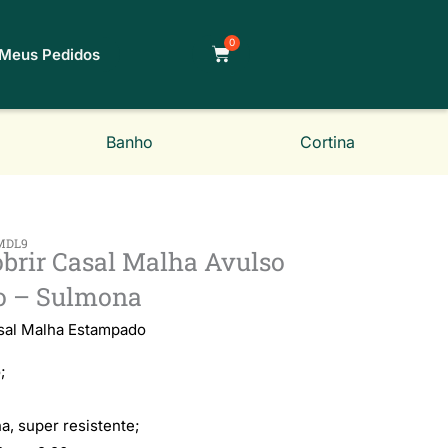
0
Carrinho
Meus Pedidos
Banho
Cortina
MDL9
obrir Casal Malha Avulso
o – Sulmona
Classificado
asal Malha Estampado
;
como
a, super resistente;
5