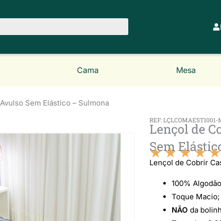
Cama
Mesa
 Avulso Sem Elástico – Sulmona
REF: LÇLCOMAEST1001-
Lençol de C
Sem Elástic
★
★
★
★
★
Lençol de Cobrir C
100% Algodão
Toque Macio;
NÃO
da bolinh