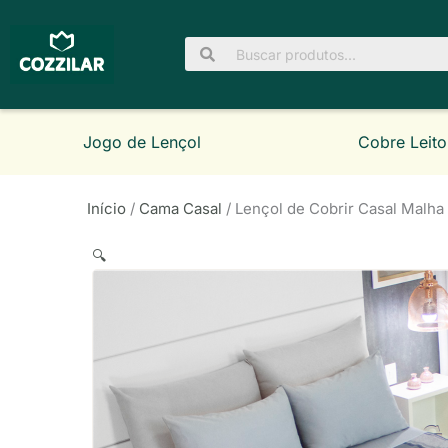
Ir
para
Pesquisar
o
por:
conteúdo
Jogo de Lençol
Cobre Leito
Início
/
Cama Casal
/ Lençol de Cobrir Casal Malha
🔍