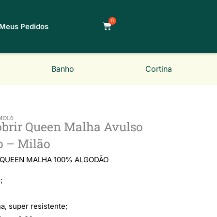
0
Carrinho
Meus Pedidos
Banho
Cortina
MDL6
obrir Queen Malha Avulso
o – Milão
Classificado
 QUEEN MALHA 100% ALGODÃO
;
como
a, super resistente;
5