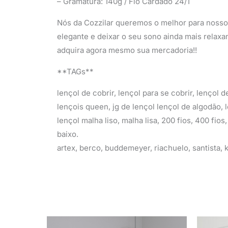
– Gramatura: 140g / Fio Cardado 24/1
Nós da Cozzilar queremos o melhor para nossos
elegante e deixar o seu sono ainda mais relaxa
adquira agora mesmo sua mercadoria!!
**TAGs**
lençol de cobrir, lençol para se cobrir, lençol 
lençois queen, jg de lençol lençol de algodão, l
lençol malha liso, malha lisa, 200 fios, 400 fio
baixo.
artex, berco, buddemeyer, riachuelo, santista,
O
O