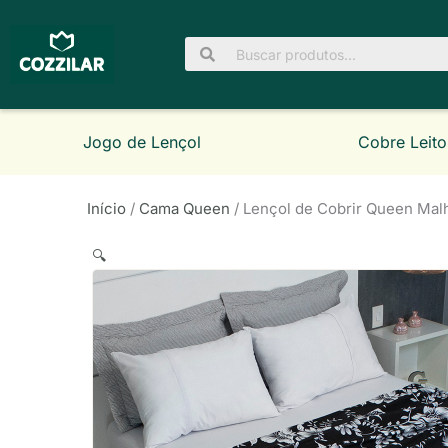
Ir
para
Pesquisar
o
por:
conteúdo
Jogo de Lençol
Cobre Leito
Início
/
Cama Queen
/ Lençol de Cobrir Queen Malh
🔍