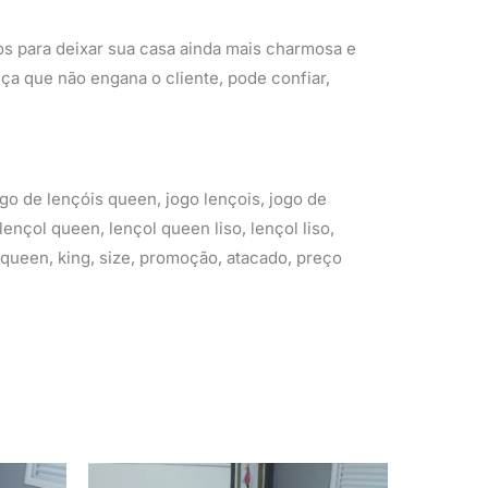
os para deixar sua casa ainda mais charmosa e
nça que não engana o cliente, pode confiar,
jogo de lençóis queen, jogo lençois, jogo de
lençol queen, lençol queen liso, lençol liso,
l, queen, king, size, promoção, atacado, preço
O
O
O