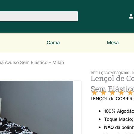
Cama
Mesa
a Avulso Sem Elástico – Milão
REF: LÇLCOMESQN1001-
Lençol de C
Sem Elástic
★
★
★
★
★
LENÇOL de COBRIR
100% Algodão
Toque Macio;
NÃO
da bolinh