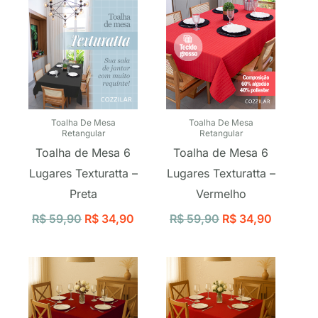
Toalha De Mesa
Toalha De Mesa
Retangular
Retangular
Toalha de Mesa 6
Toalha de Mesa 6
Lugares Texturatta –
Lugares Texturatta –
Preta
Vermelho
R$
59,90
R$
34,90
R$
59,90
R$
34,90
O
O
O
O
preço
preço
preço
preço
original
atual
original
atual
era:
é:
era:
é: