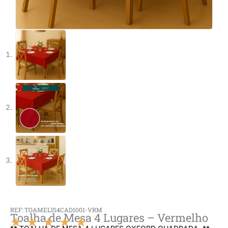
REF: TOAMELIS4CAD1001-VRM
Toalha de Mesa 4 Lugares – Vermelho
★
★
★
★
★