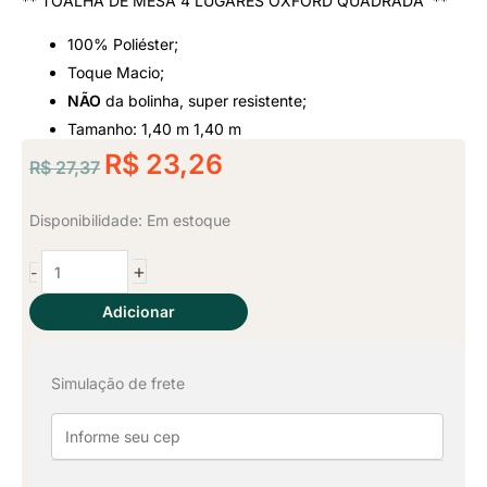
** TOALHA DE MESA 4 LUGARES OXFORD QUADRADA **
Classificado
100% Poliéster;
como
Toque Macio;
NÃO
da bolinha, super resistente;
5
Tamanho: 1,40 m 1,40 m
O
de
O
R$
23,26
R$
27,37
preço
preço
5
original
atual
Toalha
Disponibilidade:
Em estoque
era:
é:
de
+
-
Mesa
R$ 27,37.
R$ 23,26.
4
Adicionar
Lugares
-
Simulação de frete
Vermelho
quantidade