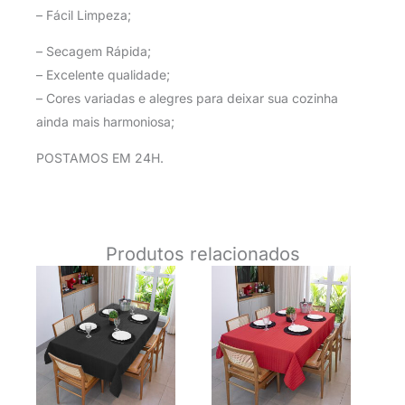
– Fácil Limpeza;
– Secagem Rápida;
– Excelente qualidade;
– Cores variadas e alegres para deixar sua cozinha
ainda mais harmoniosa;
POSTAMOS EM 24H.
Produtos relacionados
O
O
O
O
preço
preço
preço
preço
original
atual
original
atual
era:
é:
era:
é:
R$ 59,90.
R$ 34,90.
R$ 59,90.
R$ 34,9