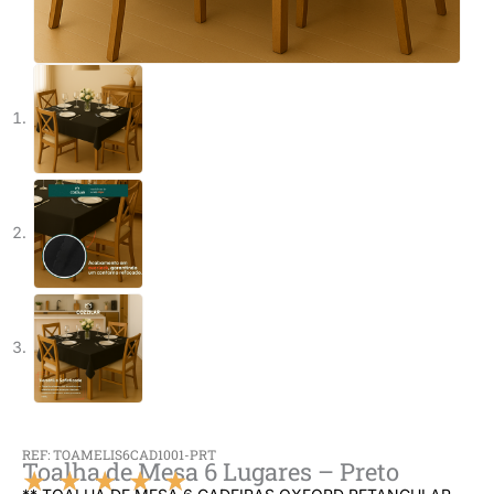
REF: TOAMELIS6CAD1001-PRT
Toalha de Mesa 6 Lugares – Preto
★
★
★
★
★