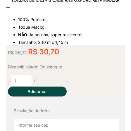
** TOALHA DE MESA 6 CADEIRAS OXFORD RETANGULAR
Classificado
**
como
100% Poliéster;
Toque Macio;
5
NÃO
da bolinha, super resistente;
de
Tamanho: 2,10 m x 1,45 m
O
O
R$
30,70
R$
36,12
5
preço
preço
original
atual
Toalha
Disponibilidade:
Em estoque
era:
é:
de
+
-
Mesa
R$ 36,12.
R$ 30,70.
6
Adicionar
Lugares
-
Simulação de frete
Preto
quantidade