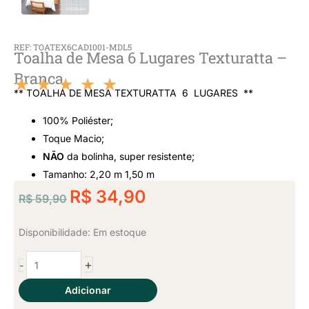
REF: TOATEX6CAD1001-MDL5
Toalha de Mesa 6 Lugares Texturatta –
Branca
★
★
★
★
★
** TOALHA DE MESA TEXTURATTA 6 LUGARES **
Classificado
100% Poliéster;
como
Toque Macio;
NÃO
da bolinha, super resistente;
5
Tamanho: 2,20 m 1,50 m
O
de
O
R$
34,90
R$
59,90
preço
preço
5
original
atual
Toalha
Disponibilidade:
Em estoque
era:
é:
de
+
-
Mesa
R$ 59,90.
R$ 34,90.
6
Adicionar
Lugares