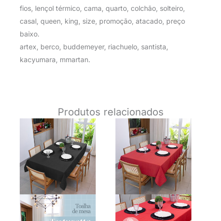
fios, lençol térmico, cama, quarto, colchão, solteiro,
casal, queen, king, size, promoção, atacado, preço
baixo.
artex, berco, buddemeyer, riachuelo, santista,
kacyumara, mmartan.
Produtos relacionados
O
O
O
O
preço
preço
preço
preço
original
atual
original
atual
era:
é:
era:
é:
R$ 79,90.
R$ 49,90.
R$ 79,90.
R$ 49,9