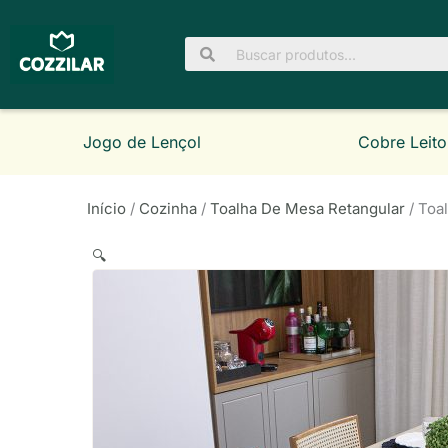
Ir
para
Pesquisar
o
por:
conteúdo
Jogo de Lençol
Cobre Leito
Início
/
Cozinha
/
Toalha De Mesa Retangular
/ Toa
🔍