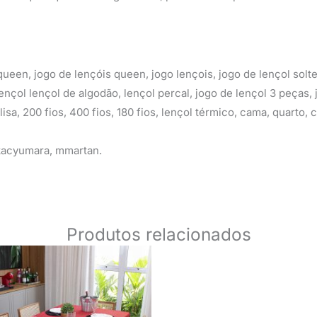
queen, jogo de lençóis queen, jogo lençois, jogo de lençol solte
lençol lençol de algodão, lençol percal, jogo de lençol 3 peças,
lisa, 200 fios, 400 fios, 180 fios, lençol térmico, cama, quarto, c
 kacyumara, mmartan.
Produtos relacionados
O
O
O
preço
preço
preço
original
atual
original
era:
é:
era:
R$ 79,90.
R$ 49,90.
R$ 59,90.