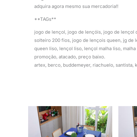
adquira agora mesmo sua mercadoria!!
**TAGs**
jogo de lençol, jogo de lençóis, jogo de lençol 
solteiro 200 fios, jogo de lençois queen, jg de 
queen liso, lençol liso, lençol malha liso, malha 
promoção, atacado, preço baixo.
artex, berco, buddemeyer, riachuelo, santista,
O
O
preço
preço
original
atual
era:
é:
R$ 59,90.
R$ 34,90.