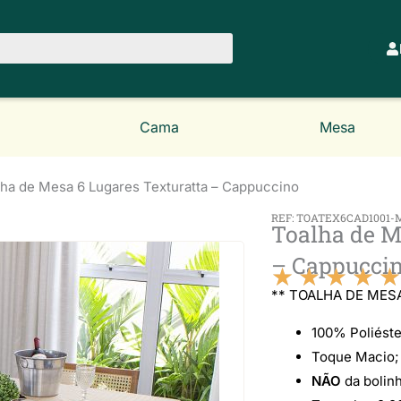
Cama
Mesa
lha de Mesa 6 Lugares Texturatta – Cappuccino
REF: TOATEX6CAD1001-
Toalha de M
– Cappucci
★
★
★
★
★
** TOALHA DE MES
100% Poliéste
Toque Macio;
NÃO
da bolinh