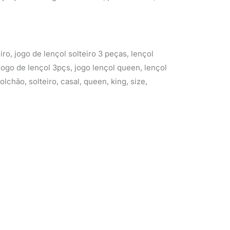
iro, jogo de lençol solteiro 3 peças, lençol
 jogo de lençol 3pçs, jogo lençol queen, lençol
olchão, solteiro, casal, queen, king, size,
O
O
O
preço
preço
preço
atual
original
atual
é:
era:
é:
R$ 34,90.
R$ 36,12.
R$ 30,70.