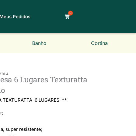
0
Carrinho
Meus Pedidos
Banho
Cortina
MDL4
esa 6 Lugares Texturatta
no
Classificado
A TEXTURATTA 6 LUGARES **
r;
como
a, super resistente;
5