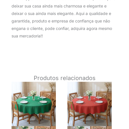
deixar sua casa ainda mais charmosa e elegante e
deixar o sua ainda mais elegante. Aqui a qualidade e
garantida, produto e empresa de confiança que não
engana o cliente, pode confiar, adquira agora mesmo
sua mercadoria!!
Produtos relacionados
O
O
O
O
preço
preço
preço
preço
original
atual
original
atual
era:
é:
era:
é:
R$ 49,90.
R$ 34,90.
R$ 49,90.
R$ 34,9