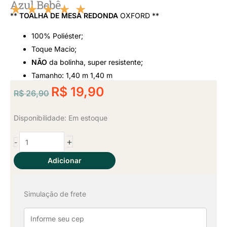
Azul Bebê
★
★
★
★
★
**
TOALHA DE MESA REDONDA
OXFORD **
Classificado
100% Poliéster;
como
Toque Macio;
NÃO
da bolinha, super resistente;
5
Tamanho: 1,40 m 1,40 m
O
de
O
R$
19,90
R$
26,90
preço
preço
5
original
atual
Toalha
Disponibilidade:
Em estoque
era:
é:
de
+
-
Mesa
R$ 26,90.
R$ 19,90.
Redonda
Adicionar
1,40
x
Simulação de frete
1,40
-
Azul