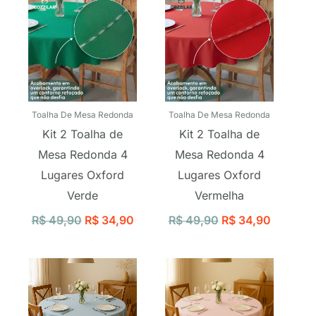
Toalha De Mesa Redonda
Toalha De Mesa Redonda
Kit 2 Toalha de
Kit 2 Toalha de
Mesa Redonda 4
Mesa Redonda 4
Lugares Oxford
Lugares Oxford
Verde
Vermelha
R$
49,90
R$
34,90
R$
49,90
R$
34,90
O
O
O
O
preço
preço
preço
preço
original
atual
original
atual
era:
é:
era:
é: