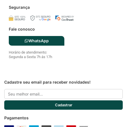
WhatsApp
Horário de atendimento:
Segunda a Sexta 7h ás 17h
Cadastre seu email para receber novidades!
Email
Cadastrar
Pagamentos
Siga a Cozzilar
F
I
a
n
c
s
e
t
b
a
o
g